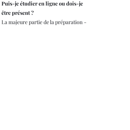
Puis-je étudier en ligne ou dois-je
être présent ?
La majeure partie de la préparation -
sessions d'étude, orientation et
accompagnement - peut se faire en
ligne. Seules les étapes finales, la
comparution devant le Beth Din et
l'immersion au Mikvé, se déroulent en
personne.
Et si j'ai déjà une conversion
réformée ou massorti ?
Pour être reconnu comme juif selon la
loi orthodoxe, une conversion